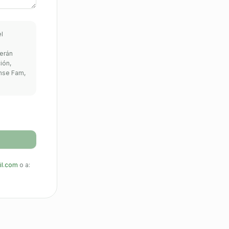
l
serán
ión,
ense Fam,
l.com
o a: