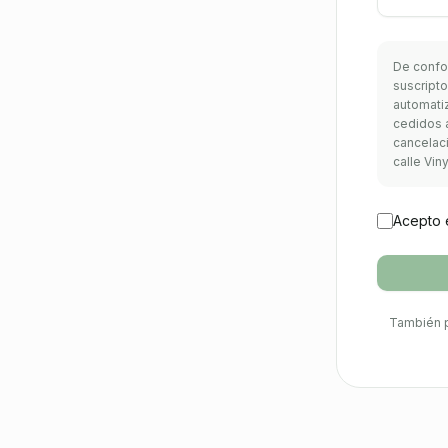
De confo
suscripto
automati
cedidos a
cancelaci
calle Vin
Acepto e
También p