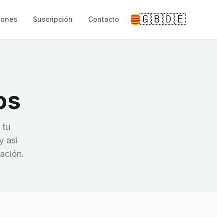
🇬🇧
🇩🇪
iones
Suscripción
Contacto
os
 tu
y así
uación.