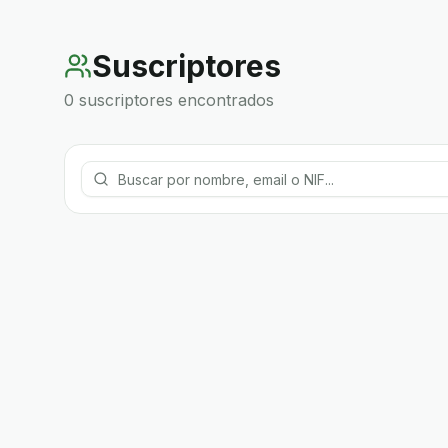
Suscriptores
0
suscriptor
es
encontrado
s